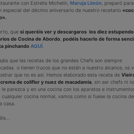
staurante con Estrella Michelín,
Maruja Limón
, preparó para
n especial del décimo aniversario de nuestro recetario
«coc
o».
erto, que
si queréis ver y descargaros los diez estupendo
arios de Cocina de Abordo
,
podéis hacerlo de forma sencil
ita pinchando
AQUÍ
.
sáis que las recetas de los grandes Chefs son siempre
cadas o tienen trucos que no están a nuestro alcance, os
strar que no es así. Hemos elaborado esta receta de
Vieir
 crema de coliflor y nuez de macadamia
, sin ser chefs ni 
 le parezca y en una cocina con los aparatos e instrumento
 cualquier cocina normal, vamos como si fuese la cocina de
a casa.
éis…