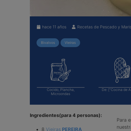
hace 11 años
Recetas de Pescado y Mari
Bivalvos
Vieiras
Cocido, Plancha,
De:
["Cocina de A
Microondas
Ingredientes(para 4 personas):
Para e
nuestr
8
Vieiras
PEREIRA