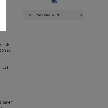
o,
os y
co del
 con su
s este
s tener
se