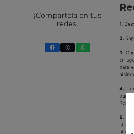
Re
¡Compártela en tus
redes!
1.
Desc
2.
Sepa
3.
Coce
en agu
para e
hicimo
4.
Trit
puré 
Reser
5.
En u
chorri
última