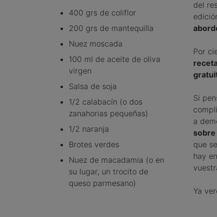
del re
400 grs de coliflor
edició
200 grs de mantequilla
abord
Nuez moscada
Por ci
100 ml de aceite de oliva
recet
virgen
gratu
Salsa de soja
Si pen
1/2 calabacín (o dos
compli
zanahorias pequeñas)
a demo
1/2 naranja
sobre
Brotes verdes
que se
hay en
Nuez de macadamia (o en
vuestr
su lugar, un trocito de
queso parmesano)
Ya ver