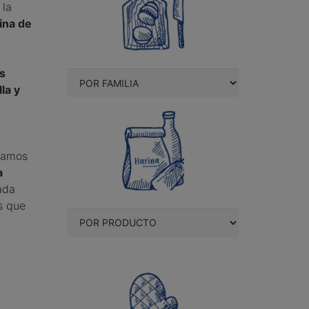
 la
ina de
s
la y
 vamos
a
nada
s que