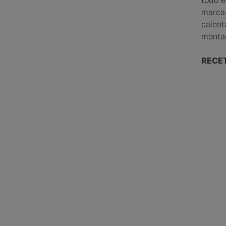
marca 
calent
montar
RECET