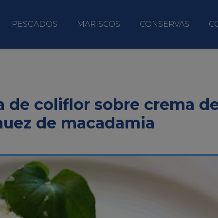
PESCADOS
MARISCOS
CONSERVAS
C
a de coliflor sobre crema d
y nuez de macadamia