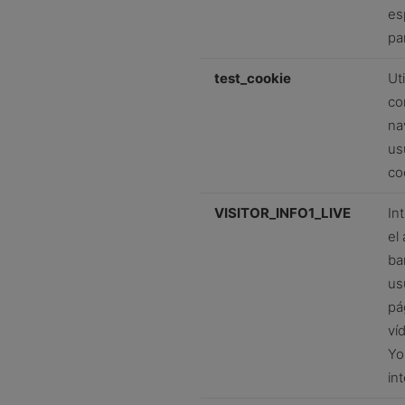
es
pa
test_cookie
Ut
co
na
us
co
VISITOR_INFO1_LIVE
In
el
ba
us
pá
ví
Yo
in