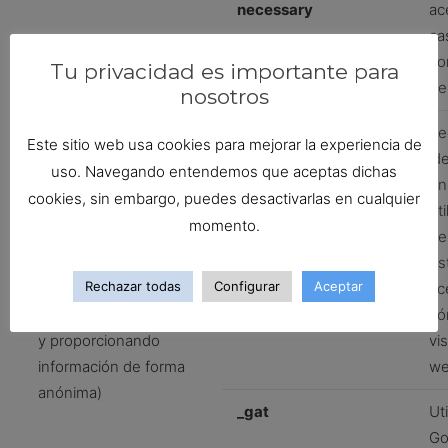
necessary
ac
cas
co
Tu privacidad es importante para
de
nosotros
Analíticas/Estadísticas
_ga
Re
Este sitio web usa cookies para mejorar la experiencia de
(estas cookies ayudan a
ide
uso. Navegando entendemos que aceptas dichas
los propietarios de
ún
cookies, sin embargo, puedes desactivarlas en cualquier
páginas web a
uti
momento.
comprender cómo
ge
interactúan los
es
Rechazar todas
Configurar
Aceptar
visitantes con las
ac
páginas web reuniendo
có
y proporcionando
vis
información de forma
w
anónima)
_gat
Ut
Go