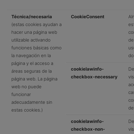
Técnica/necesaria
CookieConsent
Al
(estas cookies ayudan a
es
hacer una página web
co
utilizable activando
de
funciones básicas como
us
la navegación en la
do
página y el acceso a
cookielawinfo-
De
áreas seguras de la
checkbox-necessary
vi
página web. La página
ac
web no puede
cas
funcionar
co
adecuadamente sin
de
estas cookies.)
cookielawinfo-
De
checkbox-non-
vi