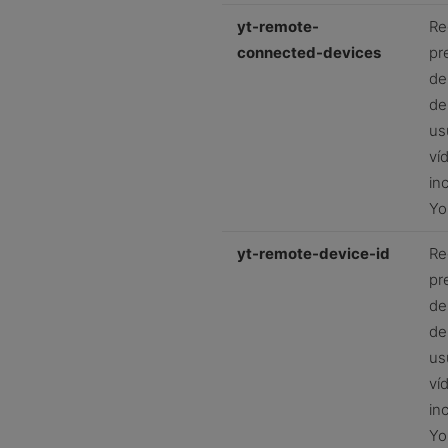
yt-remote-
Re
connected-devices
pr
de
de
us
ví
in
Yo
yt-remote-device-id
Re
pr
de
de
us
ví
in
Yo