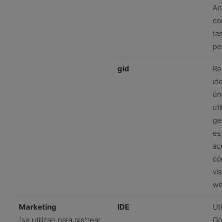
An
con
ta
pe
gid
Re
ide
ún
uti
ge
es
ac
có
vis
we
Marketing
IDE
Ut
(se utilizan para rastrear
Go