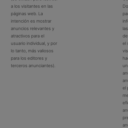
a los visitantes en las
Do
páginas web. La
par
intención es mostrar
in
anuncios relevantes y
la
atractivos para el
de
usuario individual, y por
el 
lo tanto, más valiosos
vis
para los editores y
ha
terceros anunciantes).
un
an
an
el
me
ef
an
pr
an