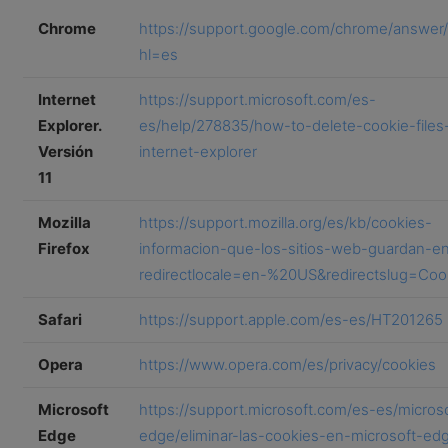
Chrome
https://support.google.com/chrome/answer
hl=es
Internet
https://support.microsoft.com/es-
Explorer.
es/help/278835/how-to-delete-cookie-files-
Versión
internet-explorer
11
Mozilla
https://support.mozilla.org/es/kb/cookies-
Firefox
informacion-que-los-sitios-web-guardan-e
redirectlocale=en-%20US&redirectslug=Coo
Safari
https://support.apple.com/es-es/HT201265
Opera
https://www.opera.com/es/privacy/cookies
Microsoft
https://support.microsoft.com/es-es/microso
Edge
edge/eliminar-las-cookies-en-microsoft-ed