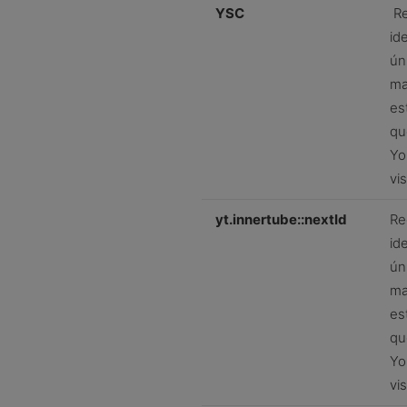
YSC
Re
ide
ún
ma
es
qu
Yo
vis
yt.innertube::nextId
Re
ide
ún
ma
es
qu
Yo
vis