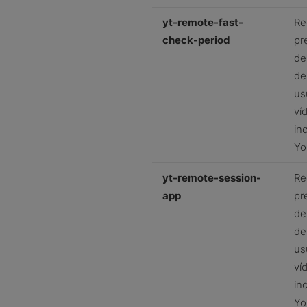
yt-remote-fast-
Re
check-period
pr
de
de
us
ví
in
Yo
yt-remote-session-
Re
app
pr
de
de
us
ví
in
Yo