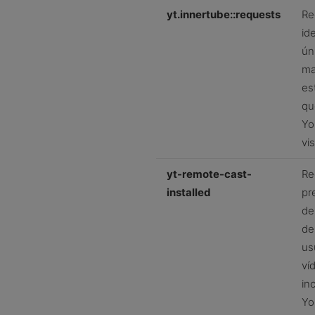
yt.innertube::requests
Re
ide
ún
ma
es
qu
Yo
vis
yt-remote-cast-
Re
installed
pr
de
de
us
ví
in
Yo