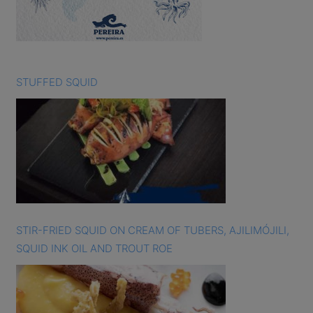
STUFFED SQUID
STIR-FRIED SQUID ON CREAM OF TUBERS, AJILIMÓJILI,
SQUID INK OIL AND TROUT ROE