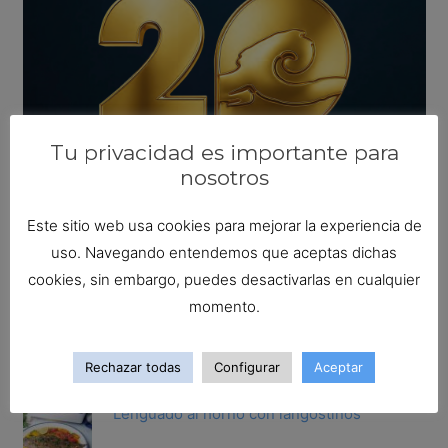
Tu privacidad es importante para
nosotros
Este sitio web usa cookies para mejorar la experiencia de
uso. Navegando entendemos que aceptas dichas
Busca tu receta ideal
cookies, sin embargo, puedes desactivarlas en cualquier
Buscar:
momento.
Las recetas más populares
Rechazar todas
Configurar
Aceptar
Lenguado al horno con langostinos