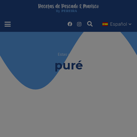
Español
Estas viendo
puré