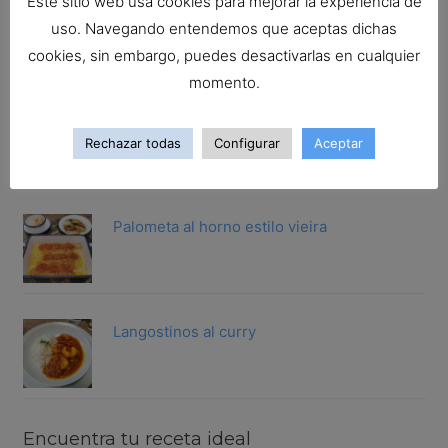
Este sitio web usa cookies para mejorar la experiencia de
San Martiño guisado a la gallega
uso. Navegando entendemos que aceptas dichas
cookies, sin embargo, puedes desactivarlas en cualquier
momento.
Gallineta rebozada.Trucos para rebozar
Rechazar todas
Configurar
Aceptar
cualqu...
Palometa al horno estilo vieira
Langostinos al curry
Encuentra tu receta ideal