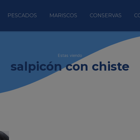
PESCADOS
MARISCOS
CONSERVAS
C
Estas viendo
salpicón con chiste