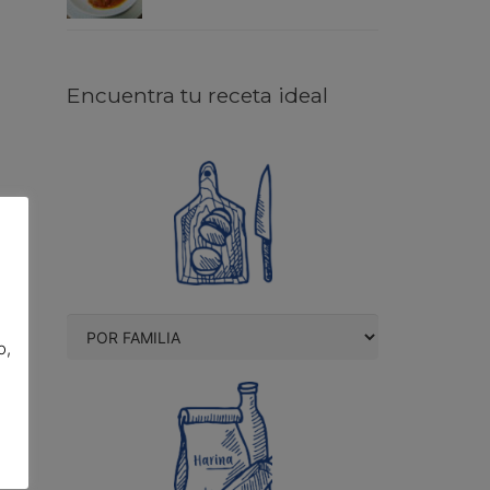
Encuentra tu receta ideal
o,