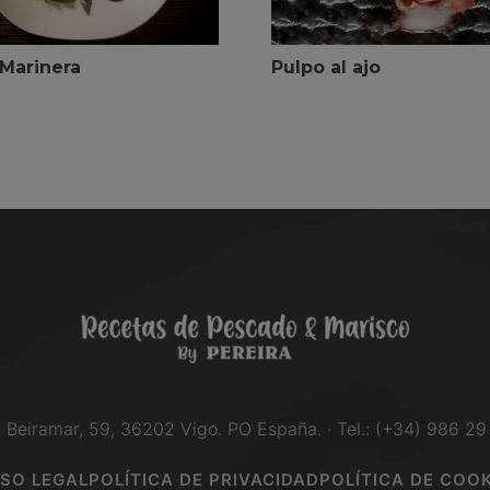
Marinera
Pulpo al ajo
e Beiramar, 59, 36202 Vigo. PO España. · Tel.: (+34) 986 29
ISO LEGAL
POLÍTICA DE PRIVACIDAD
POLÍTICA DE COOK