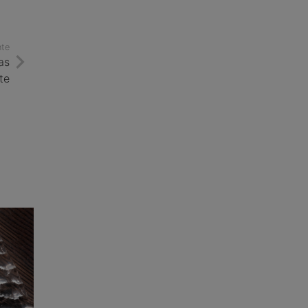
nte
as
te