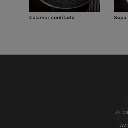
Calamar confitado
Sopa 
Av. d
AV