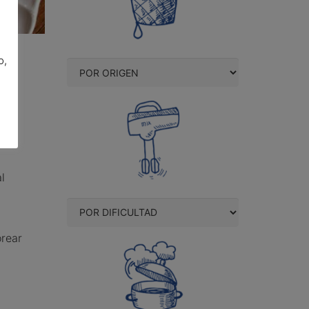
o,
as
l
orear