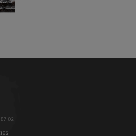
 87 02
IES