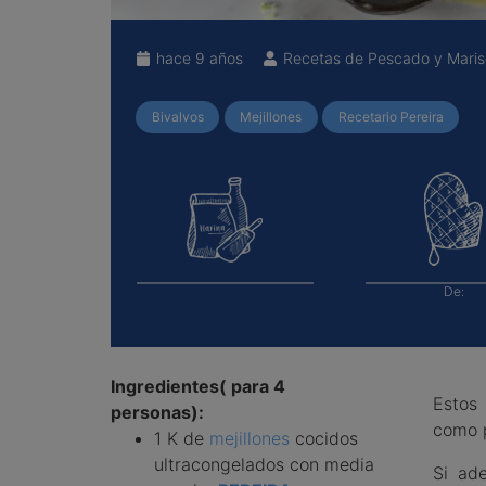
hace 9 años
Recetas de Pescado y Mari
Bivalvos
Mejillones
Recetario Pereira
De:
Ingredientes( para 4
Estos 
personas):
como 
1 K de
mejillones
cocidos
ultracongelados con media
Si ad