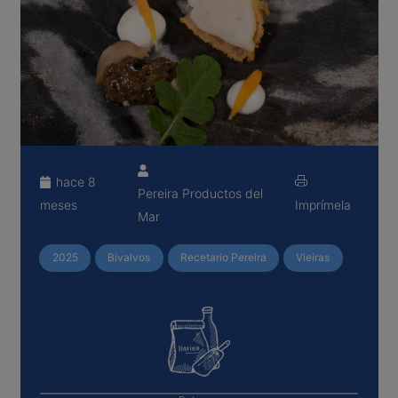
hace 8
Pereira Productos del
meses
Imprímela
Mar
2025
Bivalvos
Recetario Pereira
Vieiras