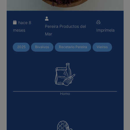
hace 8
Pereira Productos del
meses
Imprímela
Mar
2025
Bivalvos
Recetario Pereira
Vieiras
Horno