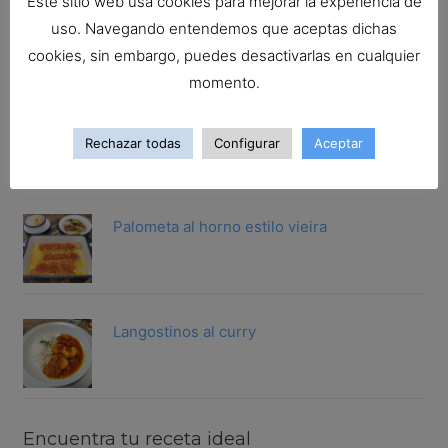
Este sitio web usa cookies para mejorar la experiencia de
San Martiño guisado a la gallega
uso. Navegando entendemos que aceptas dichas
cookies, sin embargo, puedes desactivarlas en cualquier
momento.
Gallineta rebozada.Trucos para rebozar
Rechazar todas
Configurar
Aceptar
cualqu...
Palometa al horno estilo vieira
Langostinos al curry
Encuentra tu receta ideal