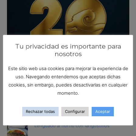
Tu privacidad es importante para
nosotros
Este sitio web usa cookies para mejorar la experiencia de
uso. Navegando entendemos que aceptas dichas
Busca tu receta ideal
cookies, sin embargo, puedes desactivarlas en cualquier
Buscar:
momento.
Las recetas más populares
Rechazar todas
Configurar
Aceptar
Lenguado al horno con langostinos