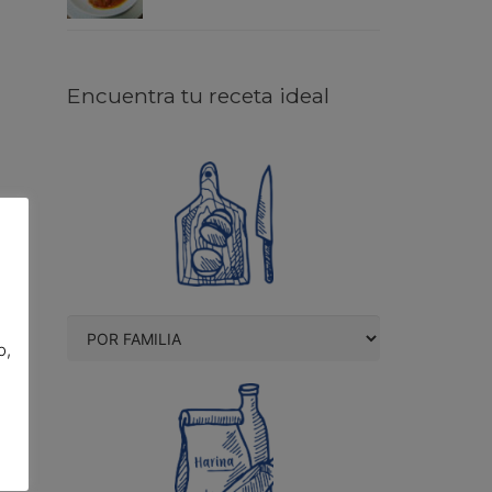
Encuentra tu receta ideal
o,