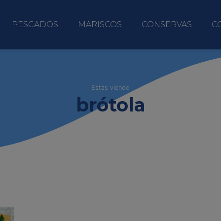
PESCADOS
MARISCOS
CONSERVAS
C
Estas viendo
brótola