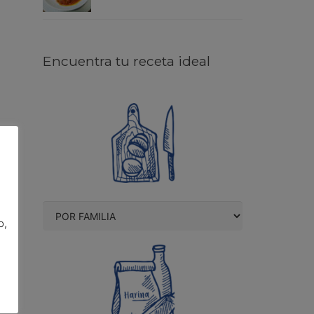
Encuentra tu receta ideal
o,