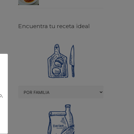
Encuentra tu receta ideal
o,