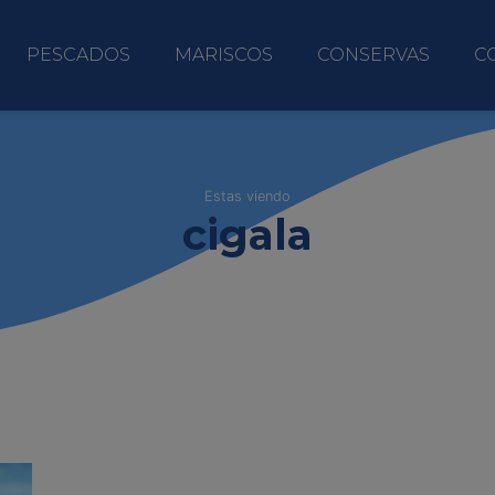
PESCADOS
MARISCOS
CONSERVAS
C
Estas viendo
cigala