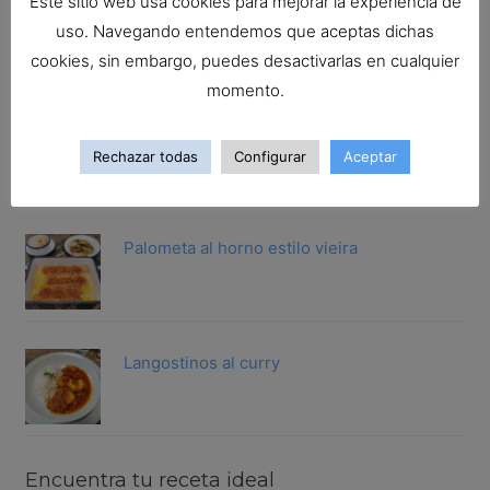
Este sitio web usa cookies para mejorar la experiencia de
San Martiño guisado a la gallega
uso. Navegando entendemos que aceptas dichas
cookies, sin embargo, puedes desactivarlas en cualquier
momento.
Gallineta rebozada.Trucos para rebozar
Rechazar todas
Configurar
Aceptar
cualqu...
Palometa al horno estilo vieira
Langostinos al curry
Encuentra tu receta ideal