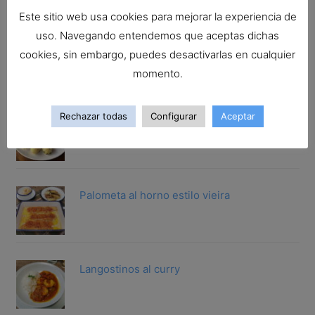
Este sitio web usa cookies para mejorar la experiencia de
uso. Navegando entendemos que aceptas dichas
San Martiño guisado a la gallega
cookies, sin embargo, puedes desactivarlas en cualquier
momento.
Rechazar todas
Configurar
Aceptar
Gallineta rebozada.Trucos para rebozar
cualqu...
Palometa al horno estilo vieira
Langostinos al curry