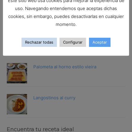
Este sitio web usa cookies para mejorar la experiencia de
San Martiño guisado a la gallega
uso. Navegando entendemos que aceptas dichas
cookies, sin embargo, puedes desactivarlas en cualquier
momento.
Gallineta rebozada.Trucos para rebozar
Rechazar todas
Configurar
Aceptar
cualqu...
Palometa al horno estilo vieira
Langostinos al curry
Encuentra tu receta ideal