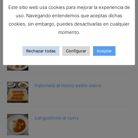
Este sitio web usa cookies para mejorar la experiencia de
uso. Navegando entendemos que aceptas dichas
San Martiño guisado a la gallega
cookies, sin embargo, puedes desactivarlas en cualquier
momento.
Rechazar todas
Configurar
Aceptar
Gallineta rebozada.Trucos para rebozar
cualqu...
Palometa al horno estilo vieira
Langostinos al curry