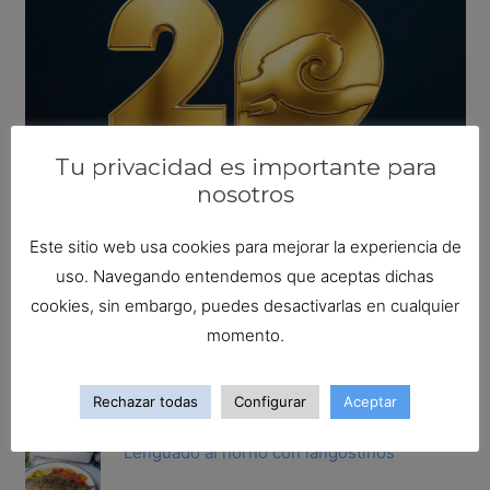
Tu privacidad es importante para
nosotros
Este sitio web usa cookies para mejorar la experiencia de
uso. Navegando entendemos que aceptas dichas
Busca tu receta ideal
cookies, sin embargo, puedes desactivarlas en cualquier
Buscar:
momento.
Las recetas más populares
Rechazar todas
Configurar
Aceptar
Lenguado al horno con langostinos