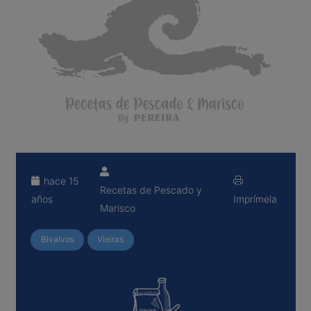
hace 15
Recetas de Pescado y
años
Imprímela
Marisco
Bivalvos
Vieiras