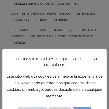
mostaza suave o dulce con una de miel.
Sacamos la vieira del aceite, la escurrimos en papel
de cocina y la cortamos a la mitad.
La ponemos sobre nuestra crema y para terminar le
ponemos unas gotitas de nuestra salsa de miel y
mostaza.
Una receta de María Arranz
Tu privacidad es importante para
nosotros
Deja una respuesta
Este sitio web usa cookies para mejorar la experiencia de
Tu dirección de correo electrónico no será
uso. Navegando entendemos que aceptas dichas
publicada.
Los campos obligatorios están marcados
cookies, sin embargo, puedes desactivarlas en cualquier
con
*
momento.