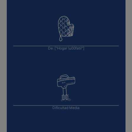
De:
["Hogar \u00fatil"]
Dificultad
Media