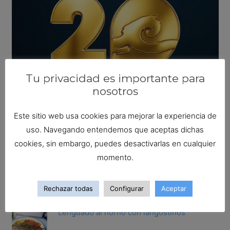
Tu privacidad es importante para
nosotros
Este sitio web usa cookies para mejorar la experiencia de
uso. Navegando entendemos que aceptas dichas
Busca tu receta ideal
cookies, sin embargo, puedes desactivarlas en cualquier
Buscar:
momento.
Las recetas más populares
Rechazar todas
Configurar
Aceptar
Lenguado al horno con langostinos