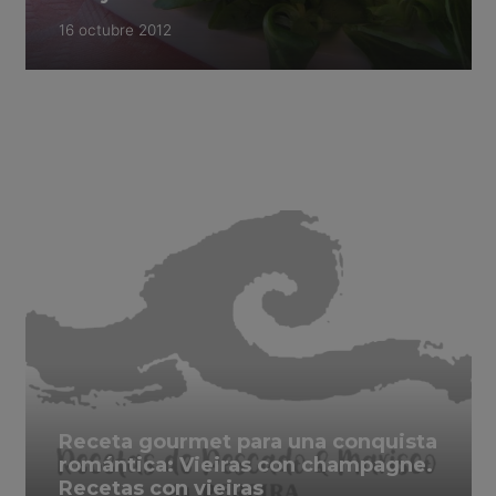
16 octubre 2012
Receta gourmet para una conquista
romántica: Vieiras con champagne.
Recetas con vieiras