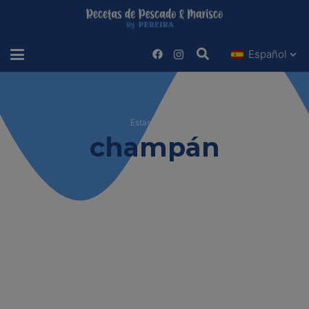
Español
Estas viendo
champán