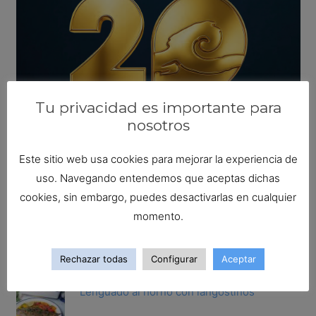
Tu privacidad es importante para
nosotros
Este sitio web usa cookies para mejorar la experiencia de
uso. Navegando entendemos que aceptas dichas
Busca tu receta ideal
cookies, sin embargo, puedes desactivarlas en cualquier
Buscar:
momento.
Las recetas más populares
Rechazar todas
Configurar
Aceptar
Lenguado al horno con langostinos