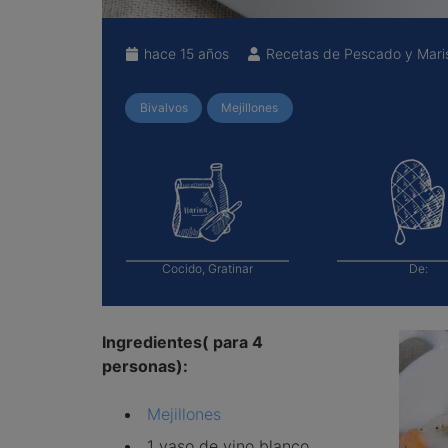
hace 15 años
Recetas de Pescado y Mari
Bivalvos
Mejillones
Cocido, Gratinar
De:
Ingredientes( para 4
personas):
Mejillones
1 vaso de vino blanco