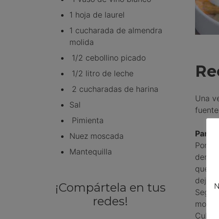
1 hoja de laurel
1 cucharada de almendra
molida
1/2 cebollino picado
Re
1/2 litro de leche
2 cucharadas de harina
Una ve
Sal
fuente
Pimienta
Para h
Nuez moscada
Ponemo
Mantequilla
derret
queden
dejar 
¡Compártela en tus
N
Segui
redes!
moscad
Cubrim