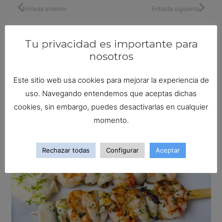
Entrada anterior
Entrada siguiente
¿Te ha gustado? Entonces,
Tu privacidad es importante para
nosotros
seguro que éstas también
Este sitio web usa cookies para mejorar la experiencia de
uso. Navegando entendemos que aceptas dichas
cookies, sin embargo, puedes desactivarlas en cualquier
momento.
Rechazar todas
Configurar
Aceptar