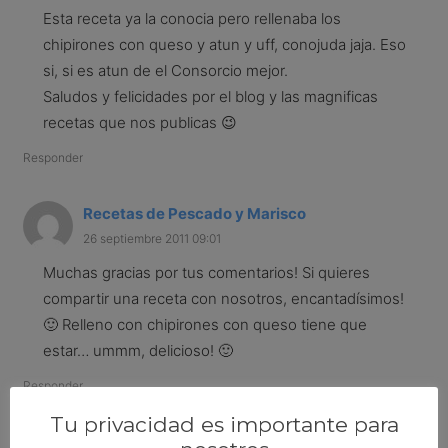
Esta receta ya la conocia pero rellenaba los
chipirones con queso y atun y uff, conojuda jaja. Eso
si, si es atun de el Consorcio mejor.
Saludos y felicidades por el blog y las magnificas
recetas que nos publicas 😉
Responder
Recetas de Pescado y Marisco
26 septiembre 2011 09:01
Muchas gracias por tus comentarios! Si quieres
compartir una receta con nosotros, encantadísimos!
🙂 Relleno con chipirones con queso tiene que
estar… ummm, delicioso! 🙂
Responder
Tu privacidad es importante para
Adriana Méndez