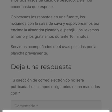
y los dos vasos de caldo de pescado. Dejamos
cocer hasta que espese.
Colocamos los rapantes en una fuente, los
rociamos con la salsa de cava y espolvoreamos por
encima la almendra picada y el perejil. Los llevamos
al horno y los gratinamos durante 10 minutos.
Servimos acompañados de 4 uvas pasadas por la
plancha previamente.
Deja una respuesta
Tu dirección de correo electrónico no será
publicada.
Los campos obligatorios están marcados
con
*