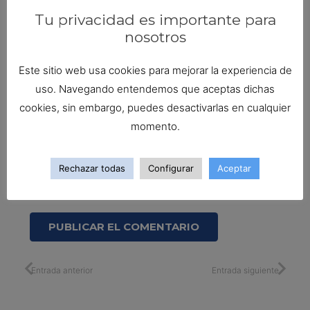
Tu privacidad es importante para
nosotros
Este sitio web usa cookies para mejorar la experiencia de
uso. Navegando entendemos que aceptas dichas
cookies, sin embargo, puedes desactivarlas en cualquier
momento.
Guarda mi nombre, correo electrónico y web en
Rechazar todas
Configurar
Aceptar
este navegador para la próxima vez que
comente.
PUBLICAR EL COMENTARIO
Entrada anterior
Entrada siguiente