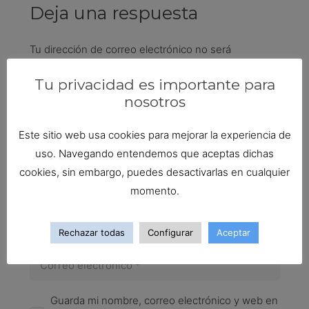
Deja una respuesta
Tu dirección de correo electrónico no será
publicada.
Los campos obligatorios están marcados
Tu privacidad es importante para
con
*
nosotros
Este sitio web usa cookies para mejorar la experiencia de
uso. Navegando entendemos que aceptas dichas
cookies, sin embargo, puedes desactivarlas en cualquier
momento.
Rechazar todas
Configurar
Aceptar
Guarda mi nombre, correo electrónico y web en