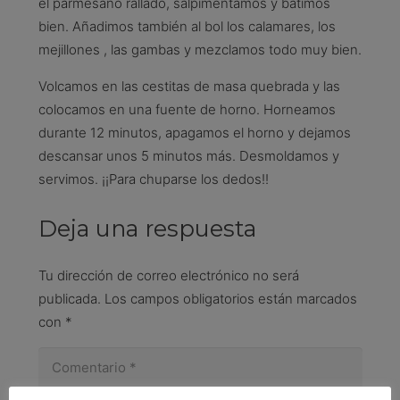
el parmesano rallado, salpimentamos y batimos
bien. Añadimos también al bol los calamares, los
mejillones , las gambas y mezclamos todo muy bien.
Volcamos en las cestitas de masa quebrada y las
colocamos en una fuente de horno. Horneamos
durante 12 minutos, apagamos el horno y dejamos
descansar unos 5 minutos más. Desmoldamos y
servimos. ¡¡Para chuparse los dedos!!
Deja una respuesta
Tu dirección de correo electrónico no será
publicada.
Los campos obligatorios están marcados
con
*