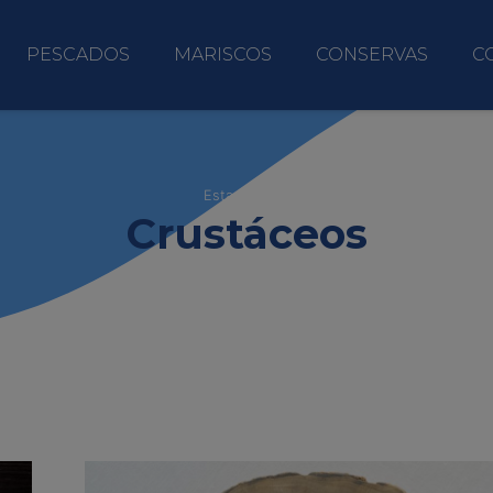
PESCADOS
MARISCOS
CONSERVAS
C
Estas viendo
Crustáceos