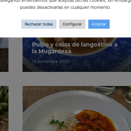
avegando entendemos que aceptas dichas cookies, sin embarg
puedes desactivarlas en cualquier momento.
Rechazar todas
Configurar
Aceptar
Pulpo y colas de langostino a
la Mugardesa
13 noviembre 2020