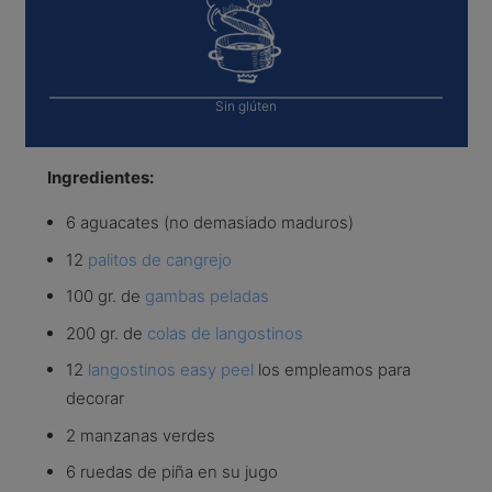
Sin glúten
Ingredientes:
6 aguacates (no demasiado maduros)
12
palitos de cangrejo
100 gr. de
gambas peladas
200 gr. de
colas de langostinos
12
langostinos easy peel
los empleamos para
decorar
2 manzanas verdes
6 ruedas de piña en su jugo