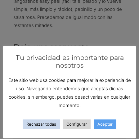
langostinos easy peel (facilita el pelado y lo vuelve
simple, más limpio y rápido), pepinillo y un poco de
salsa rosa. Precedemos de igual modo con las
restantes mitades.
Deja una respuesta
Tu privacidad es importante para
Tu dirección de correo electrónico no será
nosotros
publicada.
Los campos obligatorios están marcados
con
*
Este sitio web usa cookies para mejorar la experiencia de
uso. Navegando entendemos que aceptas dichas
cookies, sin embargo, puedes desactivarlas en cualquier
momento.
Rechazar todas
Configurar
Aceptar