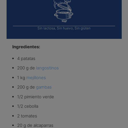
Sin lactosa, Sin huevo, Sin glúten
Ingredientes:
4 patatas
200 g de
langostinos
1 kg
mejillones
200 g de
gambas
1/2 pimiento verde
1/2 cebolla
2 tomates
20 g de alcaparras