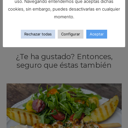
uso. Navegando entendemos que aceptas dichas
comente.
cookies, sin embargo, puedes desactivarlas en cualquier
momento.
PUBLICAR EL COMENTARIO
Rechazar todas
Configurar
Aceptar
Entrada anterior
Entrada siguiente
¿Te ha gustado? Entonces,
seguro que éstas también