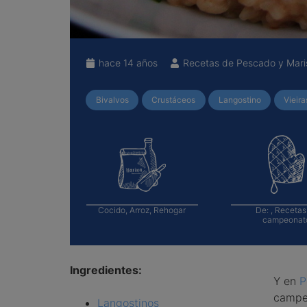
hace 14 años
Recetas de Pescado y Mari
Bivalvos
Crustáceos
Langostino
Vieira
Cocido, Arroz, Rehogar
De:
, Recetas
campeonat
Ingredientes:
Y en
P
campe
Langostinos