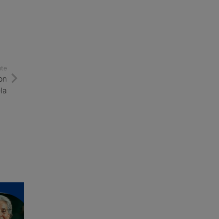
nte
on
la