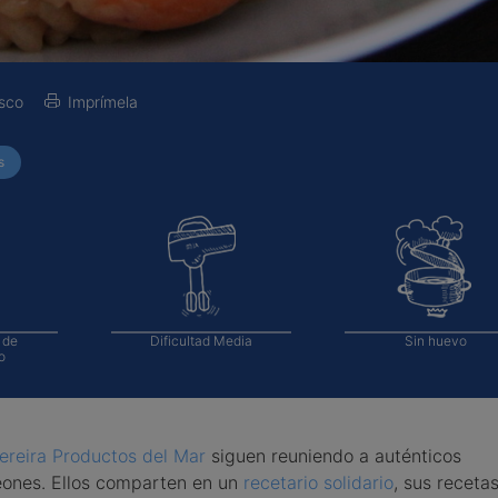
sco
Imprímela
s
 de
Dificultad
Media
Sin huevo
o
ereira Productos del Mar
siguen reuniendo a auténticos
ones. Ellos comparten en un
recetario solidario
, sus receta