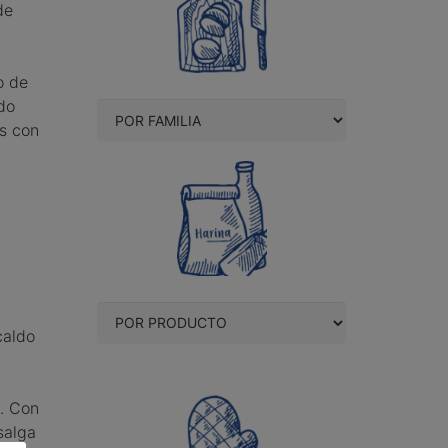
de
o de
do
as con
caldo
s. Con
salga