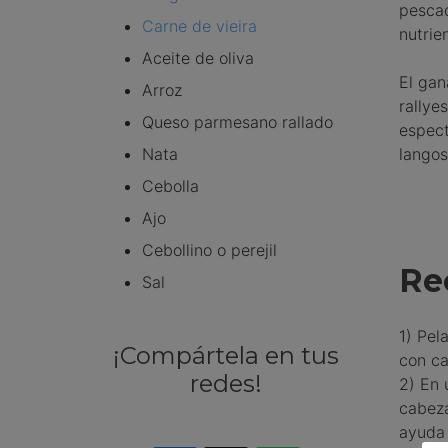
pescad
Carne de vieira
nutrie
Aceite de oliva
El gan
Arroz
rallye
Queso parmesano rallado
espect
Nata
langos
Cebolla
Ajo
Cebollino o perejil
Re
Sal
1) Pel
¡Compártela en tus
con ca
redes!
2) En 
cabeza
ayuda