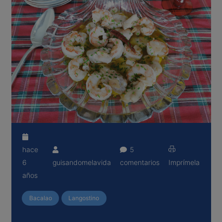
hace
5
6
guisandomelavida
comentarios
Imprímela
años
Bacalao
Langostino