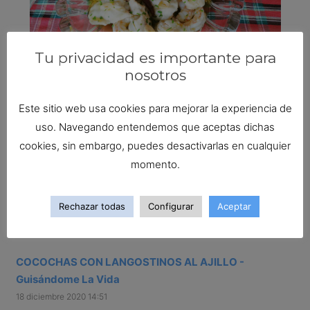
Tu privacidad es importante para
nosotros
Este sitio web usa cookies para mejorar la experiencia de
Como veis, más fácil y rápido, ¡casi imposible!. Y
recordad que si bajo el ajillo de cocochas y
uso. Navegando entendemos que aceptas dichas
gambones, colocáis unas patatas bien fritas en
cookies, sin embargo, puedes desactivarlas en cualquier
rodajitas, convertiréis el plato en algo más
momento.
contundente, y, probablemente, hasta más rico.
Rechazar todas
Configurar
Aceptar
5
comentarios
.
Dejar nuevo
COCOCHAS CON LANGOSTINOS AL AJILLO -
Guisándome La Vida
18 diciembre 2020 14:51