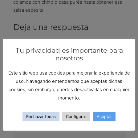
colamos con chino o pasa purés hasta obtener esa
salsa espesita.
Deja una respuesta
Tu dirección de correo electrónico no será
Tu privacidad es importante para
publicada.
Los campos obligatorios están marcados
nosotros
con
*
Este sitio web usa cookies para mejorar la experiencia de
uso. Navegando entendemos que aceptas dichas
cookies, sin embargo, puedes desactivarlas en cualquier
momento.
Rechazar todas
Configurar
Aceptar