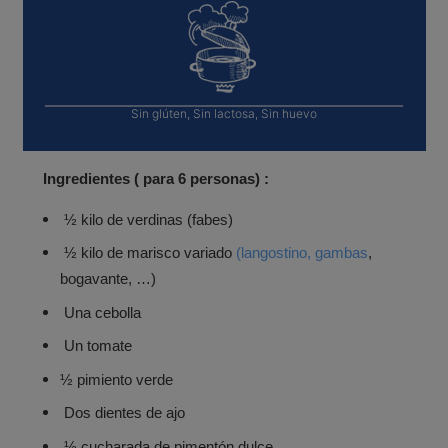
Sin glúten, Sin lactosa, Sin huevo
Ingredientes ( para 6 personas)
:
½ kilo de verdinas (fabes)
½ kilo de marisco variado
(langostino,
gambas
,
bogavante, …)
Una cebolla
Un tomate
½ pimiento verde
Dos dientes de ajo
½ cucharada de pimentón dulce