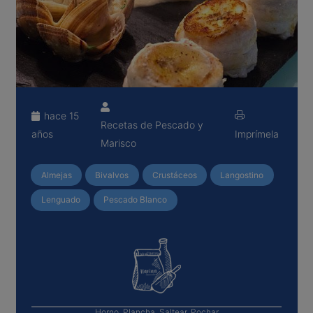
hace 15
Recetas de Pescado y
años
Imprímela
Marisco
Almejas
Bivalvos
Crustáceos
Langostino
Lenguado
Pescado Blanco
Horno, Plancha, Saltear, Pochar