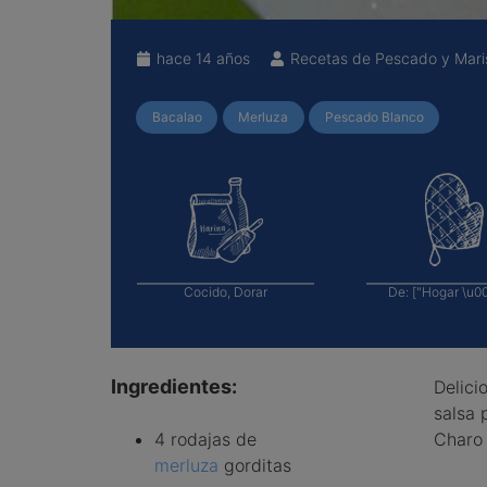
hace 14 años
Recetas de Pescado y Mari
Bacalao
Merluza
Pescado Blanco
Cocido, Dorar
De:
["Hogar \u00f
Ingredientes:
Delici
salsa 
4 rodajas de
Charo
merluza
gorditas