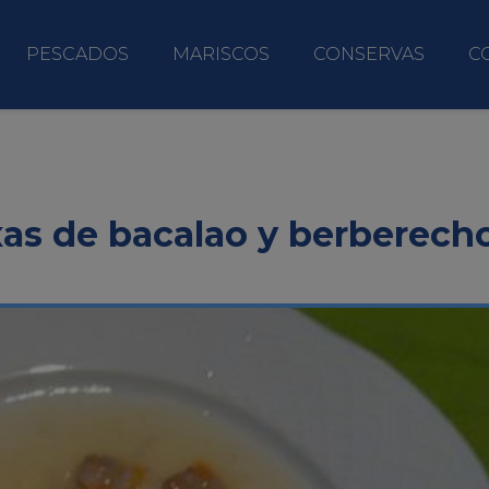
PESCADOS
MARISCOS
CONSERVAS
C
as de bacalao y berberech