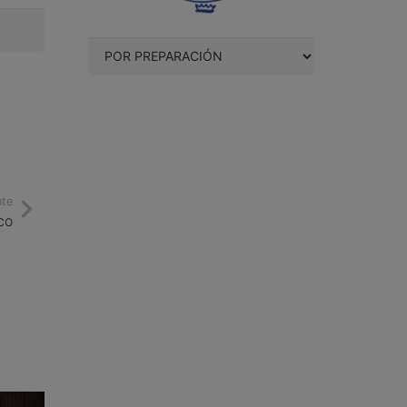
nte
co