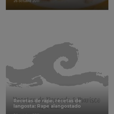
26 octubre 2011
Recetas de rape, recetas de
langosta: Rape alangostado