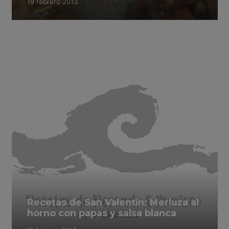
19 febrero 2013
Recetas de San Valentín: Merluza al
horno con papas y salsa blanca