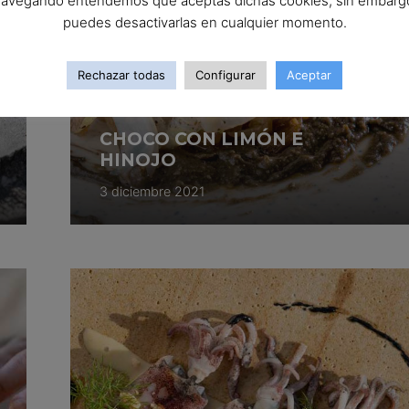
avegando entendemos que aceptas dichas cookies, sin embarg
puedes desactivarlas en cualquier momento.
Rechazar todas
Configurar
Aceptar
CHOCO CON LIMÓN E
HINOJO
3 diciembre 2021